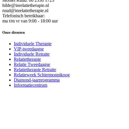
Mobiel Ruud: 06 2330 1723
hilde@inrelatietherapie.nl
ruud@inrelatietherapie.nl
Telefonisch bereikbaar:
ma t/m vr van 9:00 - 18:00 uur
Onze diensten
Individuele Therapie
VIP-tweedaagse
Individuele Retraite
Relatietherapie
Relatie Tweedaagse
Relatietherapie Retraite
Relatieweek Schiermonnikoog
Diamond-jaarprogramma
Informatiecentrum