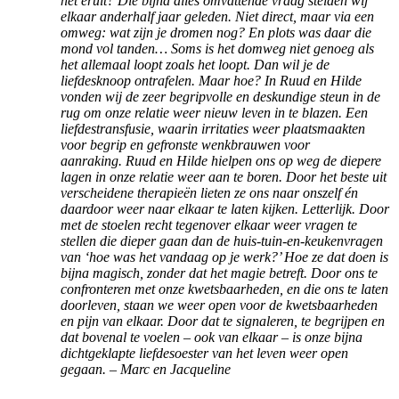
het eruit? Die bijna alles omvattende vraag stelden wij
elkaar anderhalf jaar geleden. Niet direct, maar via een
omweg: wat zijn je dromen nog? En plots was daar die
mond vol tanden… Soms is het domweg niet genoeg als
het allemaal loopt zoals het loopt. Dan wil je de
liefdesknoop ontrafelen. Maar hoe?
In Ruud en Hilde
vonden wij de zeer begripvolle en deskundige steun in de
rug om onze relatie weer nieuw leven in te blazen. Een
liefdestransfusie, waarin irritaties weer plaatsmaakten
voor begrip en gefronste wenkbrauwen voor
aanraking.
Ruud en Hilde hielpen ons op weg de diepere
lagen in onze relatie weer aan te boren. Door het beste uit
verscheidene therapieën lieten ze ons naar onszelf én
daardoor weer naar elkaar te laten kijken. Letterlijk.
Door
met de stoelen recht tegenover elkaar weer vragen te
stellen die dieper gaan dan de huis-tuin-en-keukenvragen
van ‘hoe was het vandaag op je werk?’ Hoe ze dat doen is
bijna magisch, zonder dat het magie betreft. Door ons te
confronteren met onze kwetsbaarheden, en die ons te laten
doorleven, staan we weer open voor de kwetsbaarheden
en pijn van elkaar. Door dat te signaleren, te begrijpen en
dat bovenal te voelen – ook van elkaar – is onze bijna
dichtgeklapte liefdesoester van het leven weer open
gegaan. – Marc en Jacqueline