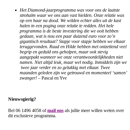
Het Diamond-jaarprogramma was voor ons de laatste
strohalm waar we ons aan vast hielden. Onze relatie was
op een haar na dood. We wilden echter alles uit de kast
halen in een poging onze relatie te redden. Het hele
programma is de beste investering die we ooit hebben
gedaan, wat is nou een paar duizend euro voor zo’n
gigantisch resultaat? Stapje voor stapje hebben we elkaar
teruggevonden. Ruud en Hilde hebben met ontzettend veel
begrip en geduld ons geholpen, maar ook stevig
aangepakt wanneer we onze verantwoordelijkheden niet
namen. Niet altijd leuk, maar wel nodig.
Inmiddels zijn we
twee jaar verder en zo gelukkig met elkaar. Twee
maanden geleden zijn we getrouwd en momenteel ‘samen’
zwanger!
– Pascal en Yve
Nieuwsgierig?
Bel 06 1496 4058 of
mail ons
als jullie meer willen weten over
dit exclusieve programma.