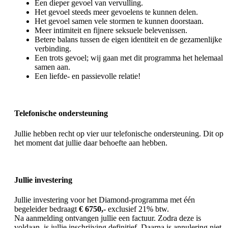
Een dieper gevoel van vervulling.
Het gevoel steeds meer gevoelens te kunnen delen.
Het gevoel samen vele stormen te kunnen doorstaan.
Meer intimiteit en fijnere seksuele belevenissen.
Betere balans tussen de eigen identiteit en de gezamenlijke
verbinding.
Een trots gevoel; wij gaan met dit programma het helemaal
samen aan.
Een liefde- en passievolle relatie!
Telefonische ondersteuning
Jullie hebben recht op vier uur telefonische ondersteuning. Dit op
het moment dat jullie daar behoefte aan hebben.
Jullie investering
Jullie investering voor het Diamond-programma met één
begeleider bedraagt
€ 6750,-
exclusief 21% btw.
Na aanmelding ontvangen jullie een factuur. Zodra deze is
voldaan, is jullie inschrijving definitief. Daarna is annulering niet