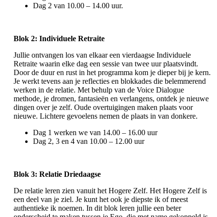
Dag 2 van 10.00 – 14.00 uur.
Blok 2: Individuele Retraite
Jullie ontvangen los van elkaar een vierdaagse Individuele
Retraite waarin elke dag een sessie van twee uur plaatsvindt.
Door de duur en rust in het programma kom je dieper bij je kern.
Je werkt tevens aan je reflecties en blokkades die belemmerend
werken in de relatie. Met behulp van de Voice Dialogue
methode, je dromen, fantasieën en verlangens, ontdek je nieuwe
dingen over je zelf. Oude overtuigingen maken plaats voor
nieuwe. Lichtere gevoelens nemen de plaats in van donkere.
Dag 1 werken we van 14.00 – 16.00 uur
Dag 2, 3 en 4 van 10.00 – 12.00 uur
Blok 3: Relatie Driedaagse
De relatie leren zien vanuit het Hogere Zelf. Het Hogere Zelf is
een deel van je ziel. Je kunt het ook je diepste ik of meest
authentieke ik noemen. In dit blok leren jullie een beter
onderscheid te maken tussen je Ego, die met name gekoppeld is