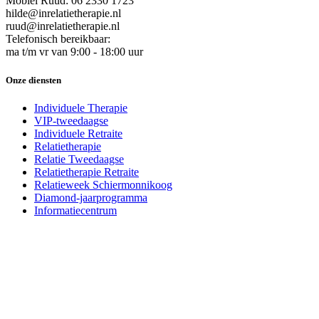
Mobiel Ruud: 06 2330 1723
hilde@inrelatietherapie.nl
ruud@inrelatietherapie.nl
Telefonisch bereikbaar:
ma t/m vr van 9:00 - 18:00 uur
Onze diensten
Individuele Therapie
VIP-tweedaagse
Individuele Retraite
Relatietherapie
Relatie Tweedaagse
Relatietherapie Retraite
Relatieweek Schiermonnikoog
Diamond-jaarprogramma
Informatiecentrum