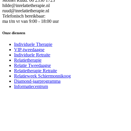
Mobiel Ruud: 06 2330 1723
hilde@inrelatietherapie.nl
ruud@inrelatietherapie.nl
Telefonisch bereikbaar:
ma t/m vr van 9:00 - 18:00 uur
Onze diensten
Individuele Therapie
VIP-tweedaagse
Individuele Retraite
Relatietherapie
Relatie Tweedaagse
Relatietherapie Retraite
Relatieweek Schiermonnikoog
Diamond-jaarprogramma
Informatiecentrum