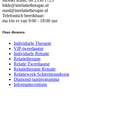
Mobiel Ruud: 06 2330 1723
hilde@inrelatietherapie.nl
ruud@inrelatietherapie.nl
Telefonisch bereikbaar:
ma t/m vr van 9:00 - 18:00 uur
Onze diensten
Individuele Therapie
VIP-tweedaagse
Individuele Retraite
Relatietherapie
Relatie Tweedaagse
Relatietherapie Retraite
Relatieweek Schiermonnikoog
Diamond-jaarprogramma
Informatiecentrum