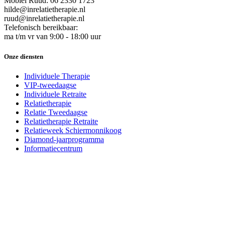
Mobiel Ruud: 06 2330 1723
hilde@inrelatietherapie.nl
ruud@inrelatietherapie.nl
Telefonisch bereikbaar:
ma t/m vr van 9:00 - 18:00 uur
Onze diensten
Individuele Therapie
VIP-tweedaagse
Individuele Retraite
Relatietherapie
Relatie Tweedaagse
Relatietherapie Retraite
Relatieweek Schiermonnikoog
Diamond-jaarprogramma
Informatiecentrum