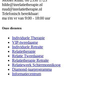
Mobiel Ruud: 06 2330 1723
hilde@inrelatietherapie.nl
ruud@inrelatietherapie.nl
Telefonisch bereikbaar:
ma t/m vr van 9:00 - 18:00 uur
Onze diensten
Individuele Therapie
VIP-tweedaagse
Individuele Retraite
Relatietherapie
Relatie Tweedaagse
Relatietherapie Retraite
Relatieweek Schiermonnikoog
Diamond-jaarprogramma
Informatiecentrum